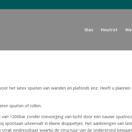
Glas
Houtrot
Wa
oor het latex spuiten van wanden en plafonds enz. Heeft u plannen
ten spuiten of rollen.
ruk van >200bar zonder toevoeging van lucht door een nauwe spuitno
rbij spontaan uiteenvalt in kleine druppeltjes. Het aanbrengen van l
 strak eindresultaat waarbij de structuur van de ondergrond bewaard 