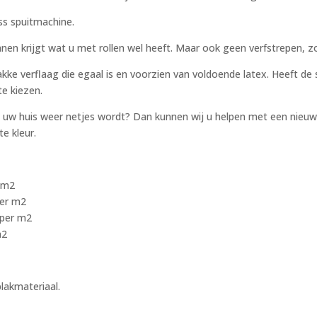
ss spuitmachine.
en krijgt wat u met rollen wel heeft. Maar ook geen verfstrepen, zoa
trakke verflaag die egaal is en voorzien van voldoende latex. Heeft
te kiezen.
at uw huis weer netjes wordt? Dan kunnen wij u helpen met een nieuwe
te kleur.
r m2
per m2
 per m2
m2
plakmateriaal.