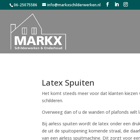
06-25075586
info@markxschilderwerken.nl
Latex Spuiten
Het komt steeds meer voor dat klanten kiezen v
schilderen.
Overweeg dan of u de wanden of plafonds wilt la
Bij airless spuiten wordt de latex onder een d
de uit de spuitopening komende straal, die daa
van een airless spuitmachine. Dit zorgt voor een