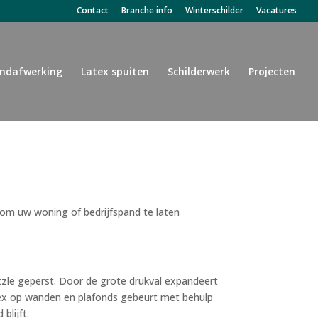
Contact
Branche info
Winterschilder
Vacatures
ndafwerking
Latex spuiten
Schilderwerk
Projecten
 om uw woning of bedrijfspand te laten
zzle geperst. Door de grote drukval expandeert
atex op wanden en plafonds gebeurt met behulp
blijft.